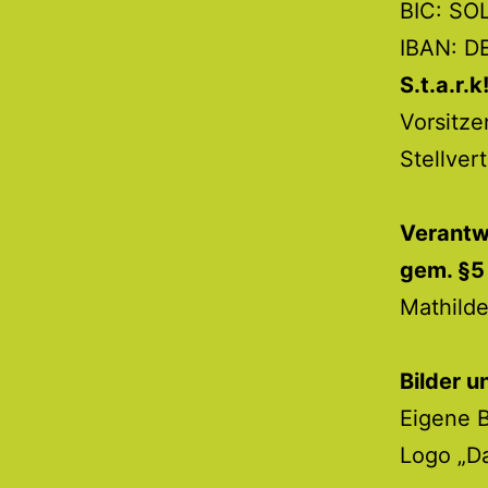
BIC: S
IBAN: D
S.t.a.r.
Vorsitz
Stellver
Verantwo
gem. §5
Mathild
Bilder u
Eigene B
Logo „D