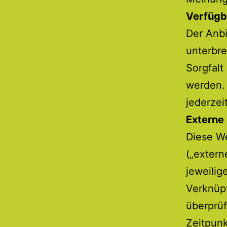
Verfügb
Der Anbi
unterbre
Sorgfalt
werden. 
jederzei
Externe 
Diese We
(„extern
jeweilig
Verknüpf
überprü
Zeitpunk