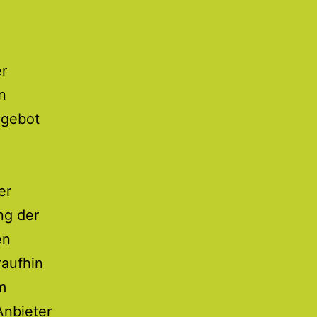
er
n
ngebot
er
ng der
en
raufhin
m
Anbieter