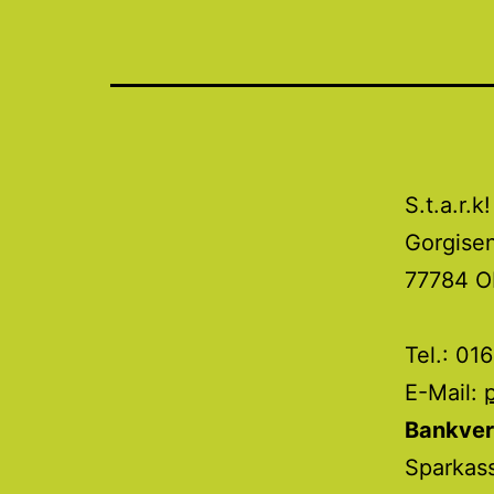
S.t.a.r.k!
Gorgise
77784 O
Tel.: 01
E-Mail:
Bankver
Sparkas