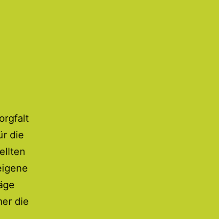
orgfalt
ür die
ellten
 eigene
äge
er die