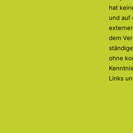
hat kein
und auf 
externen
dem Verw
ständige
ohne kon
Kenntnis
Links un