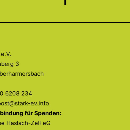
 e.V.
nberg 3
berharmersbach
60 6208 234
post@stark-ev.info
bindung für Spenden:
se Haslach-Zell eG