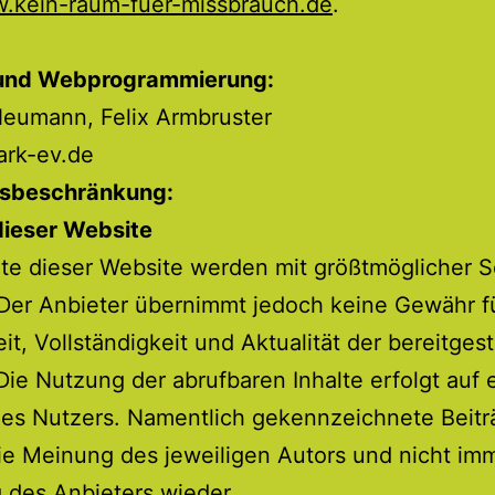
.kein-raum-fuer-missbrauch.de
.
und Webprogrammierung:
Neumann, Felix Armbruster
ark-ev.de
sbeschränkung:
dieser Website
lte dieser Website werden mit größtmöglicher S
. Der Anbieter übernimmt jedoch keine Gewähr f
eit, Vollständigkeit und Aktualität der bereitgest
 Die Nutzung der abrufbaren Inhalte erfolgt auf
des Nutzers. Namentlich gekennzeichnete Beitr
e Meinung des jeweiligen Autors und nicht imm
 des Anbieters wieder.