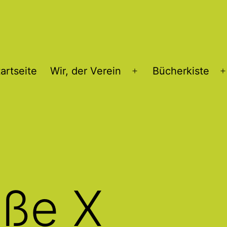
artseite
Wir, der Verein
Bücherkiste
Menü
öffnen
iße X